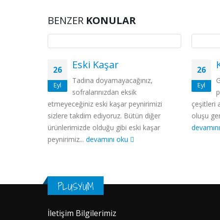
BENZER
KONULAR
ar
Eski Kaşar
26
26
Tadına doyamayacağınız,
G
Eyl
Eyl
lerimizin ve
sofralarınızdan eksik
p
çilmezidir.
etmeyeceğiniz eski kaşar peynirimizi
çeşitler
de olduğu
sizlere takdim ediyoruz. Bütün diğer
oluşu ger
vamını oku
ürünlerimizde olduğu gibi eski kaşar
devamın
peynirimiz...
devamını oku
PLUSYUM
İletişim Bilgilerimiz