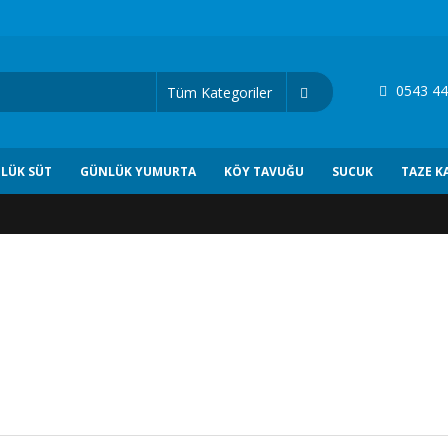
0543 44
LÜK SÜT
GÜNLÜK YUMURTA
KÖY TAVUĞU
SUCUK
TAZE K