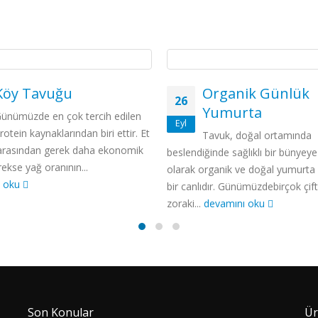
Köy Tavuğu
Organik Günlük
26
Yumurta
ünümüzde en çok tercih edilen
Eyl
rotein kaynaklarından biri ettir. Et
Tavuk, doğal ortamında
i arasından gerek daha ekonomik
beslendiğinde sağlıklı bir bünyeye
ekse yağ oranının...
olarak organik ve doğal yumurta
ı oku
bir canlıdır. Günümüzdebirçok çift
zoraki...
devamını oku
Son Konular
Ür