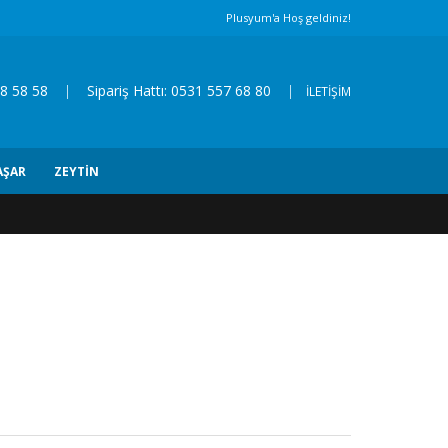
Plusyum'a Hoş geldiniz!
8 58 58
|
Sipariş Hattı: 0531 557 68 80
|
İLETİŞİM
AŞAR
ZEYTIN