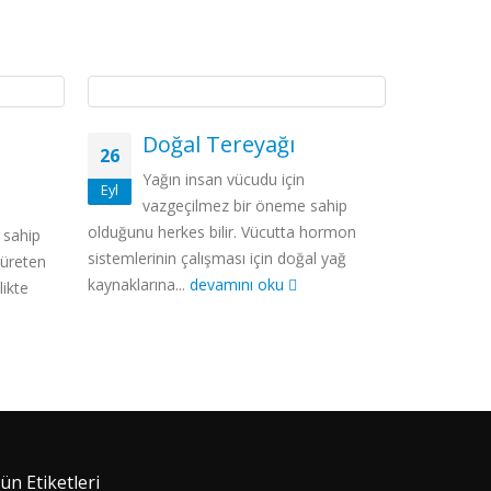
Doğal Tereyağı
Or
26
26
Yağın insan vücudu için
Sağl
Eyl
Eyl
vazgeçilmez bir öneme sahip
yaş
olduğunu herkes bilir. Vücutta hormon
olan faktörl
 sahip
sistemlerinin çalışması için doğal yağ
sağlanmasın
 üreten
kaynaklarına...
devamını oku
beslenmenin
likte
ün Etiketleri