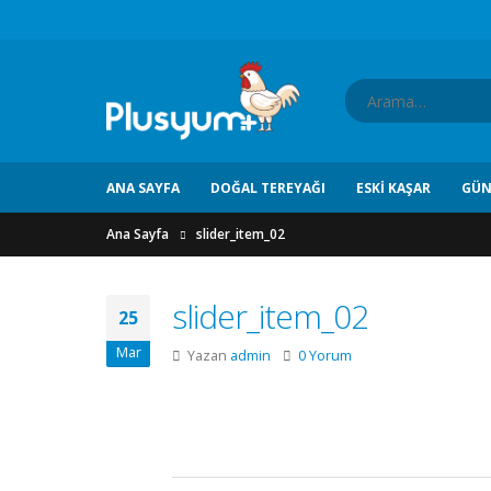
ANA SAYFA
DOĞAL TEREYAĞI
ESKI KAŞAR
GÜN
Ana Sayfa
slider_item_02
slider_item_02
25
Mar
Yazan
admin
0 Yorum