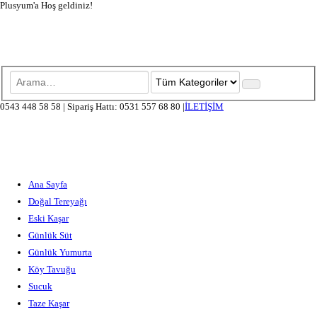
Plusyum'a Hoş geldiniz!
0543 448 58 58
|
Sipariş Hattı: 0531 557 68 80
|
İLETİŞİM
Ana Sayfa
Doğal Tereyağı
Eski Kaşar
Günlük Süt
Günlük Yumurta
Köy Tavuğu
Sucuk
Taze Kaşar