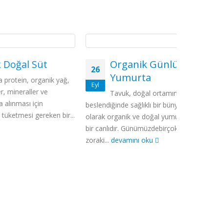
t
Organik Günlük
Or
26
26
Yumurta
nik yağ,
Endü
Eyl
Eyl
e
doğ
Tavuk, doğal ortamında
yiyeceklerde
beslendiğinde sağlıklı bir bünyeye sahip
ken bir...
bir talebiniz
olarak organik ve doğal yumurta üreten
devamını 
bir canlıdır. Günümüzdebirçok çiftlikte
zoraki...
devamını oku