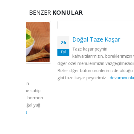
BENZER
KONULAR
Doğal Taze Kaşar
26
26
Taze kaşar peyniri
T
Eyl
Eyl
kahvaltılarımızın, böreklerimizin ve
v
diğer özel menülerimizin vazgeçilmezidir.
olan suc
Bizler diğer bütün ürünlerimizde olduğu
kişi tara
gibi taze kaşar peynirimiz...
devamını oku
kaçınılabi
n
e sahip
a hormon
ğal yağ