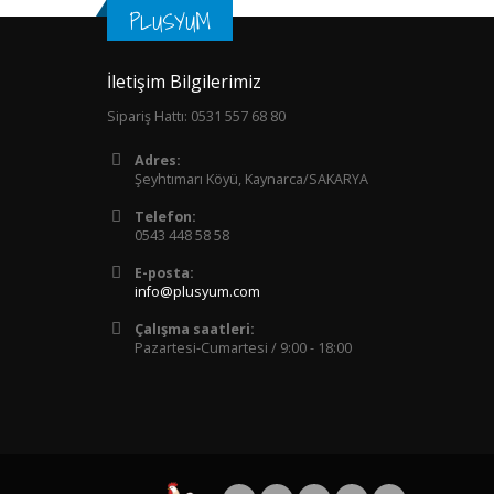
PLUSYUM
İletişim Bilgilerimiz
Sipariş Hattı: 0531 557 68 80
Adres:
Şeyhtımarı Köyü, Kaynarca/SAKARYA
Telefon:
0543 448 58 58
E-posta:
info@plusyum.com
Çalışma saatleri:
Pazartesi-Cumartesi / 9:00 - 18:00