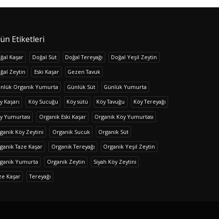
ün Etiketleri
ğal Kaşar
Doğal Süt
Doğal Tereyağı
Doğal Yeşil Zeytin
ğal Zeytin
Eski Kaşar
Gezen Tavuk
nlük Organik Yumurta
Günlük Süt
Günlük Yumurta
y Kaşarı
Köy Sucuğu
Köy sütü
Köy Tavuğu
Köy Tereyağı
y Yumurtası
Organik Eski Kaşar
Organik Köy Yumurtası
ganik Köy Zeytini
Organik Sucuk
Organik Süt
ganik Taze Kaşar
Organik Tereyağı
Organik Yeşil Zeytin
ganik Yumurta
Organik Zeytin
Siyah Köy Zeytini
ze Kaşar
Tereyağı