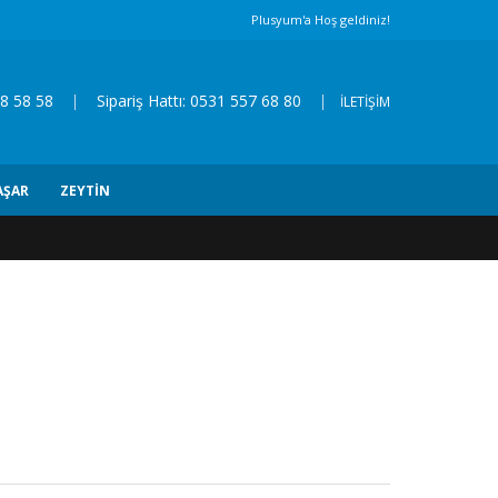
Plusyum'a Hoş geldiniz!
8 58 58
|
Sipariş Hattı: 0531 557 68 80
|
İLETİŞİM
AŞAR
ZEYTIN