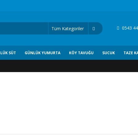
0543 44
LÜK SÜT
GÜNLÜK YUMURTA
KÖY TAVUĞU
SUCUK
TAZE K