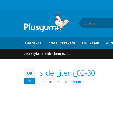
ANA SAYFA
DOĞAL TEREYAĞI
ESKI KAŞAR
GÜN
Ana Sayfa
slider_item_02-30
slider_item_02-30
08
Eyl
Yazan
admin
0 Yorum