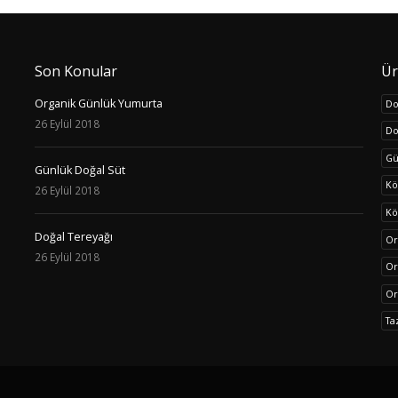
Son Konular
Ür
Organik Günlük Yumurta
Do
26 Eylül 2018
Do
Gü
Günlük Doğal Süt
Kö
26 Eylül 2018
Kö
Doğal Tereyağı
Or
26 Eylül 2018
Or
Or
Ta