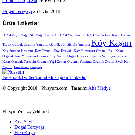
Günlük Doğal Süt
26 Eylül 2018
Doğal Tereyağı
26 Eylül 2018
Ürün Etiketleri
Doğal Kaşar
Doğal Süt
Doğal Tereyağı
Doğal Yeşil Zeytin
Doğal Zeytin
Eski Kaşar
Gezen
Köy Kaşarı
Tavuk
Günlük Organik Yumurta
Günlük Süt
Günlük Yumurta
Köy Sucuğu
Köy sütü
Köy Tavuğu
Köy Tereyağı
Köy Yumurtası
Organik Eski Kaşar
Organik Köy Yumurtası
Organik Köy Zeytini
Organik Sucuk
Organik Süt
Organik Taze
Kaşar
Organik Tereyağı
Organik Yeşil Zeytin
Organik Yumurta
Organik Zeytin
Siyah Köy
Zeytini
Taze Kaşar
Tereyağı
Facebook
Twitter
Youtube
Instagram
Linkedin
© Copyright 2018 - Plusyum.com - Tasarım:
Ahs Medya
Plusyum'a Hoş geldiniz!
Ana Sayfa
Doğal Tereyağı
Eski Kaşar