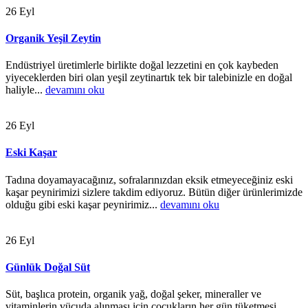
26
Eyl
Organik Yeşil Zeytin
Endüstriyel üretimlerle birlikte doğal lezzetini en çok kaybeden
yiyeceklerden biri olan yeşil zeytinartık tek bir talebinizle en doğal
haliyle...
devamını oku
26
Eyl
Eski Kaşar
Tadına doyamayacağınız, sofralarınızdan eksik etmeyeceğiniz eski
kaşar peynirimizi sizlere takdim ediyoruz. Bütün diğer ürünlerimizde
olduğu gibi eski kaşar peynirimiz...
devamını oku
26
Eyl
Günlük Doğal Süt
Süt, başlıca protein, organik yağ, doğal şeker, mineraller ve
vitaminlerin vücuda alınması için çocukların her gün tüketmesi