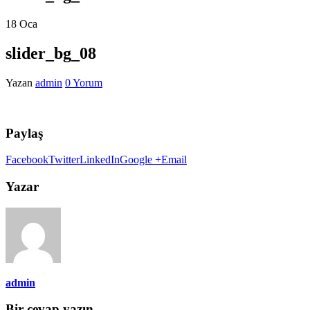
18
Oca
slider_bg_08
Yazan
admin
0 Yorum
Paylaş
Facebook
Twitter
LinkedIn
Google +
Email
Yazar
admin
Bir cevap yazın