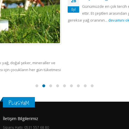
26
Günümüzde en çok tercih edilen protein kaynakların
Eyl
ettir. Et çeşitleri arasından gerek daha ekonomik olu
gerekse yağ oranının...
devamını oku
ller ve
 tüketmesi
PLUSYUM
İletişim Bilgilerimiz
Sipariş Hattı: 0531 557 68 80