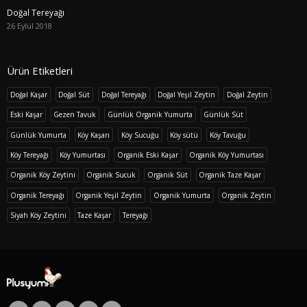
Doğal Tereyağı
26 Eylül 2018
Ürün Etiketleri
Doğal Kaşar
Doğal Süt
Doğal Tereyağı
Doğal Yeşil Zeytin
Doğal Zeytin
Eski Kaşar
Gezen Tavuk
Günlük Organik Yumurta
Günlük Süt
Günlük Yumurta
Köy Kaşarı
Köy Sucuğu
Köy sütü
Köy Tavuğu
Köy Tereyağı
Köy Yumurtası
Organik Eski Kaşar
Organik Köy Yumurtası
Organik Köy Zeytini
Organik Sucuk
Organik Süt
Organik Taze Kaşar
Organik Tereyağı
Organik Yeşil Zeytin
Organik Yumurta
Organik Zeytin
Siyah Köy Zeytini
Taze Kaşar
Tereyağı