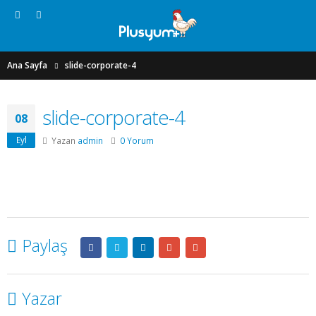
Ana Sayfa
slide-corporate-4
slide-corporate-4
08
Eyl
Yazan
admin
0 Yorum
Paylaş
Yazar