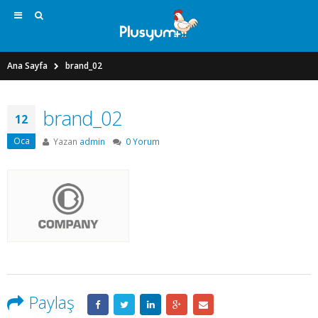
Ana Sayfa
brand_02
brand_02
12
Oca
Yazan
admin
0 Yorum
Paylaş