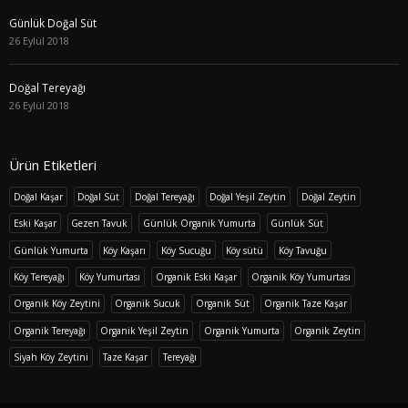
Günlük Doğal Süt
26 Eylül 2018
Doğal Tereyağı
26 Eylül 2018
Ürün Etiketleri
Doğal Kaşar
Doğal Süt
Doğal Tereyağı
Doğal Yeşil Zeytin
Doğal Zeytin
Eski Kaşar
Gezen Tavuk
Günlük Organik Yumurta
Günlük Süt
Günlük Yumurta
Köy Kaşarı
Köy Sucuğu
Köy sütü
Köy Tavuğu
Köy Tereyağı
Köy Yumurtası
Organik Eski Kaşar
Organik Köy Yumurtası
Organik Köy Zeytini
Organik Sucuk
Organik Süt
Organik Taze Kaşar
Organik Tereyağı
Organik Yeşil Zeytin
Organik Yumurta
Organik Zeytin
Siyah Köy Zeytini
Taze Kaşar
Tereyağı