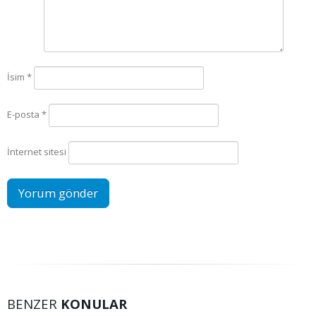
İsim
*
E-posta
*
İnternet sitesi
BENZER
KONULAR