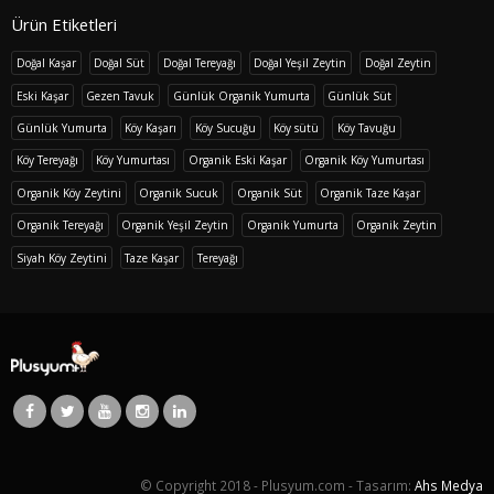
Ürün Etiketleri
Doğal Kaşar
Doğal Süt
Doğal Tereyağı
Doğal Yeşil Zeytin
Doğal Zeytin
Eski Kaşar
Gezen Tavuk
Günlük Organik Yumurta
Günlük Süt
Günlük Yumurta
Köy Kaşarı
Köy Sucuğu
Köy sütü
Köy Tavuğu
Köy Tereyağı
Köy Yumurtası
Organik Eski Kaşar
Organik Köy Yumurtası
Organik Köy Zeytini
Organik Sucuk
Organik Süt
Organik Taze Kaşar
Organik Tereyağı
Organik Yeşil Zeytin
Organik Yumurta
Organik Zeytin
Siyah Köy Zeytini
Taze Kaşar
Tereyağı
© Copyright 2018 - Plusyum.com - Tasarım:
Ahs Medya