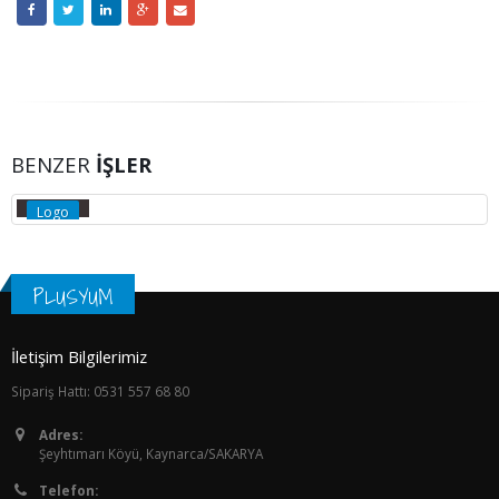
BENZER
İŞLER
MUSIC
Logo
PLUSYUM
İletişim Bilgilerimiz
Sipariş Hattı: 0531 557 68 80
Adres:
Şeyhtımarı Köyü, Kaynarca/SAKARYA
Telefon: