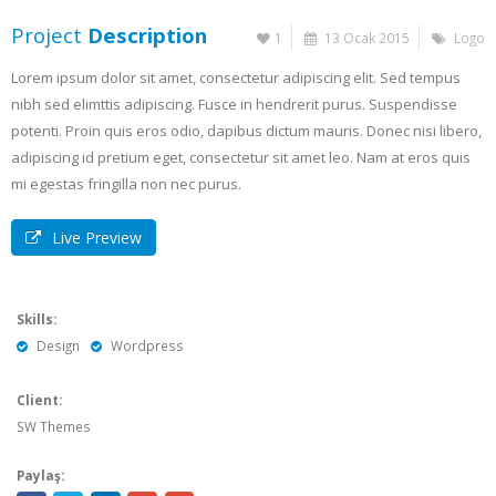
Project
Description
1
13 Ocak 2015
Logo
Lorem ipsum dolor sit amet, consectetur adipiscing elit. Sed tempus
nibh sed elimttis adipiscing. Fusce in hendrerit purus. Suspendisse
potenti. Proin quis eros odio, dapibus dictum mauris. Donec nisi libero,
adipiscing id pretium eget, consectetur sit amet leo. Nam at eros quis
mi egestas fringilla non nec purus.
Live Preview
Skills:
Design
Wordpress
Client:
SW Themes
Paylaş: