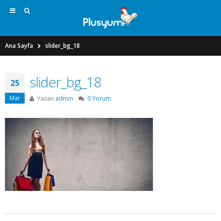
Ana Sayfa
slider_bg_18
slider_bg_18
25
Mar
Yazan
admin
0 Yorum