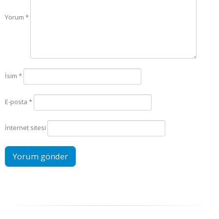
Yorum
*
İsim
*
E-posta
*
İnternet sitesi