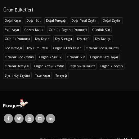
Ürün Etiketleri
Doğal Kaşar
Doğal Süt
Doğal Tereyağı
Doğal Yeşil Zeytin
Doğal Zeytin
Eski Kaşar
Gezen Tavuk
Günlük Organik Yumurta
Günlük Süt
Günlük Yumurta
Köy Kaşarı
Köy Sucuğu
Köy sütü
Köy Tavuğu
Köy Tereyağı
Köy Yumurtası
Organik Eski Kaşar
Organik Köy Yumurtası
Organik Köy Zeytini
Organik Sucuk
Organik Süt
Organik Taze Kaşar
Organik Tereyağı
Organik Yeşil Zeytin
Organik Yumurta
Organik Zeytin
Siyah Köy Zeytini
Taze Kaşar
Tereyağı