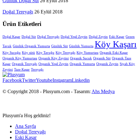
Günlük Doğal Süt
26 Eylül 2018
Doğal Tereyağı
26 Eylül 2018
Ürün Etiketleri
Doğal Kaşar
Doğal Süt
Doğal Tereyağı
Doğal Yeşil Zeytin
Doğal Zeytin
Eski Kaşar
Gezen
Köy Kaşarı
Tavuk
Günlük Organik Yumurta
Günlük Süt
Günlük Yumurta
Köy Sucuğu
Köy sütü
Köy Tavuğu
Köy Tereyağı
Köy Yumurtası
Organik Eski Kaşar
Organik Köy Yumurtası
Organik Köy Zeytini
Organik Sucuk
Organik Süt
Organik Taze
Kaşar
Organik Tereyağı
Organik Yeşil Zeytin
Organik Yumurta
Organik Zeytin
Siyah Köy
Zeytini
Taze Kaşar
Tereyağı
Facebook
Twitter
Youtube
Instagram
Linkedin
© Copyright 2018 - Plusyum.com - Tasarım:
Ahs Medya
Plusyum'a Hoş geldiniz!
Ana Sayfa
Doğal Tereyağı
Eski Kaşar