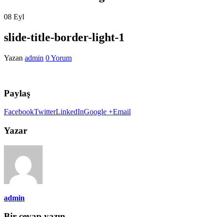
08
Eyl
slide-title-border-light-1
Yazan
admin
0 Yorum
Paylaş
Facebook
Twitter
LinkedIn
Google +
Email
Yazar
admin
Bir cevap yazın