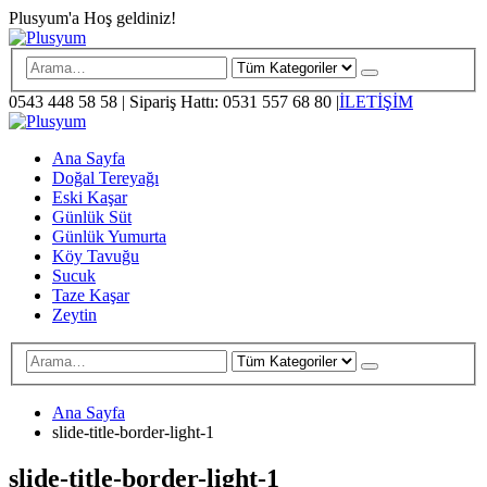
Plusyum'a Hoş geldiniz!
0543 448 58 58
|
Sipariş Hattı: 0531 557 68 80
|
İLETİŞİM
Ana Sayfa
Doğal Tereyağı
Eski Kaşar
Günlük Süt
Günlük Yumurta
Köy Tavuğu
Sucuk
Taze Kaşar
Zeytin
Ana Sayfa
slide-title-border-light-1
slide-title-border-light-1