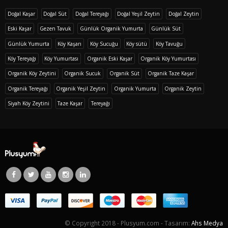
Doğal Kaşar
Doğal Süt
Doğal Tereyağı
Doğal Yeşil Zeytin
Doğal Zeytin
Eski Kaşar
Gezen Tavuk
Günlük Organik Yumurta
Günlük Süt
Günlük Yumurta
Köy Kaşarı
Köy Sucuğu
Köy sütü
Köy Tavuğu
Köy Tereyağı
Köy Yumurtası
Organik Eski Kaşar
Organik Köy Yumurtası
Organik Köy Zeytini
Organik Sucuk
Organik Süt
Organik Taze Kaşar
Organik Tereyağı
Organik Yeşil Zeytin
Organik Yumurta
Organik Zeytin
Siyah Köy Zeytini
Taze Kaşar
Tereyağı
© Copyright 2018 - Plusyum.com - Tasarım:
Ahs Medya