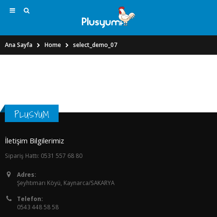
Ana Sayfa
Home
select_demo_07
PLUSYUM
İletişim Bilgilerimiz
Sipariş Hattı: 0531 557 68 80
Adres:
Şeyhtımarı Köyü, Kaynarca/SAKARYA
Telefon:
0543 448 58 58