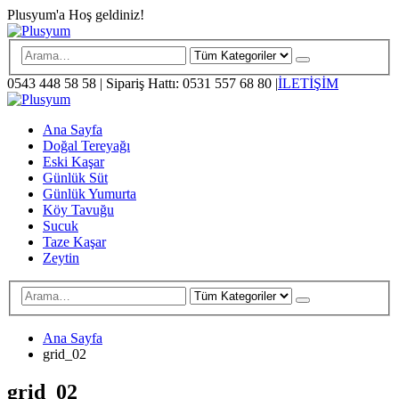
Plusyum'a Hoş geldiniz!
0543 448 58 58
|
Sipariş Hattı: 0531 557 68 80
|
İLETİŞİM
Ana Sayfa
Doğal Tereyağı
Eski Kaşar
Günlük Süt
Günlük Yumurta
Köy Tavuğu
Sucuk
Taze Kaşar
Zeytin
Ana Sayfa
grid_02
grid_02