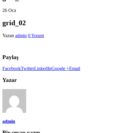
26
Oca
grid_02
Yazan
admin
0 Yorum
Paylaş
Facebook
Twitter
LinkedIn
Google +
Email
Yazar
admin
Bir cevap yazın