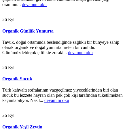
oranının...
devamını oku
26
Eyl
Organik Günlük Yumurta
Tavuk, doğal ortamında beslendiğinde sağlıklı bir bünyeye sahip
olarak organik ve doğal yumurta üreten bir canlıdır.
Günümüzdebirçok çiftlikte zoraki...
devamını oku
26
Eyl
Organik Sucuk
Türk kahvaltı sofralarının vazgeçilmez yiyeceklerinden biri olan
sucuk bu lezzete hayran olan pek çok kişi tarafından tüketilmekten
kaçınılabiliyor. Nasıl...
devamını oku
26
Eyl
Organik Yeşil Zeytin