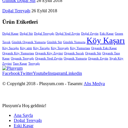
Günlük Doğal Süt
26 Eylül 2018
Doğal Tereyağı
26 Eylül 2018
Ürün Etiketleri
Doğal Kaşar
Doğal Süt
Doğal Tereyağı
Doğal Yeşil Zeytin
Doğal Zeytin
Eski Kaşar
Gezen
Köy Kaşarı
Tavuk
Günlük Organik Yumurta
Günlük Süt
Günlük Yumurta
Köy Sucuğu
Köy sütü
Köy Tavuğu
Köy Tereyağı
Köy Yumurtası
Organik Eski Kaşar
Organik Köy Yumurtası
Organik Köy Zeytini
Organik Sucuk
Organik Süt
Organik Taze
Kaşar
Organik Tereyağı
Organik Yeşil Zeytin
Organik Yumurta
Organik Zeytin
Siyah Köy
Zeytini
Taze Kaşar
Tereyağı
Facebook
Twitter
Youtube
Instagram
Linkedin
© Copyright 2018 - Plusyum.com - Tasarım:
Ahs Medya
Plusyum'a Hoş geldiniz!
Ana Sayfa
Doğal Tereyağı
Eski Kaşar