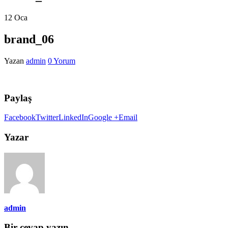
12
Oca
brand_06
Yazan
admin
0 Yorum
Paylaş
Facebook
Twitter
LinkedIn
Google +
Email
Yazar
admin
Bir cevap yazın