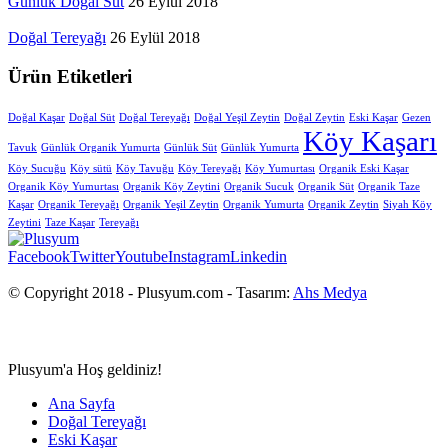
Günlük Doğal Süt
26 Eylül 2018
Doğal Tereyağı
26 Eylül 2018
Ürün Etiketleri
Doğal Kaşar
Doğal Süt
Doğal Tereyağı
Doğal Yeşil Zeytin
Doğal Zeytin
Eski Kaşar
Gezen
Köy Kaşarı
Tavuk
Günlük Organik Yumurta
Günlük Süt
Günlük Yumurta
Köy Sucuğu
Köy sütü
Köy Tavuğu
Köy Tereyağı
Köy Yumurtası
Organik Eski Kaşar
Organik Köy Yumurtası
Organik Köy Zeytini
Organik Sucuk
Organik Süt
Organik Taze
Kaşar
Organik Tereyağı
Organik Yeşil Zeytin
Organik Yumurta
Organik Zeytin
Siyah Köy
Zeytini
Taze Kaşar
Tereyağı
Facebook
Twitter
Youtube
Instagram
Linkedin
© Copyright 2018 - Plusyum.com - Tasarım:
Ahs Medya
Plusyum'a Hoş geldiniz!
Ana Sayfa
Doğal Tereyağı
Eski Kaşar