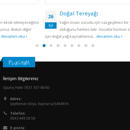
Doğal Tereyağı
26
eğiniz
Yağın insan vücudu için vazgeçilmez bir öneme sahip
Eyl
er
olduğunu herkes bilir. Vücutta hormon sistemlerinin çalı
için doğal yağ kaynaklarına...
devamını oku
PLUSYUM
İletişim Bilgilerimiz
Sipariş Hattı: 0531 557 68 80
Adres:
Şeyhtımarı Köyü, Kaynarca/SAKARYA
Telefon:
0543 448 58 58
E-posta: