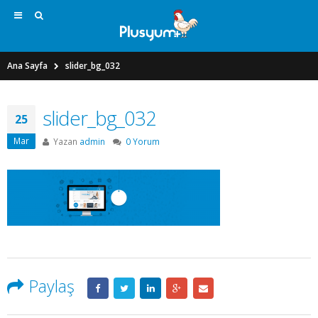
Ana Sayfa
slider_bg_032
slider_bg_032
25
Mar
Yazan
admin
0 Yorum
Paylaş