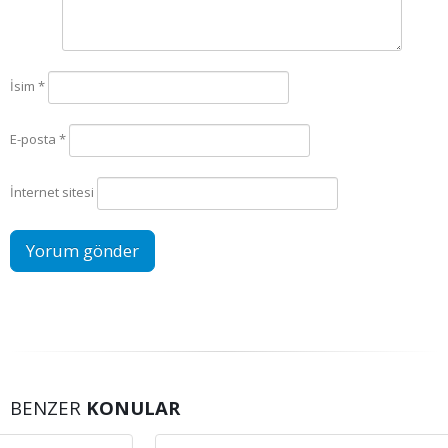
İsim
*
E-posta
*
İnternet sitesi
BENZER
KONULAR