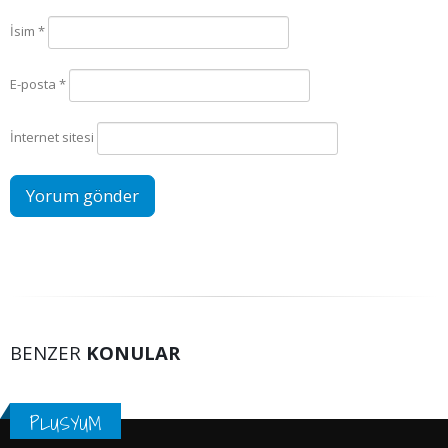
İsim
*
E-posta
*
İnternet sitesi
BENZER
KONULAR
PLUSYUM