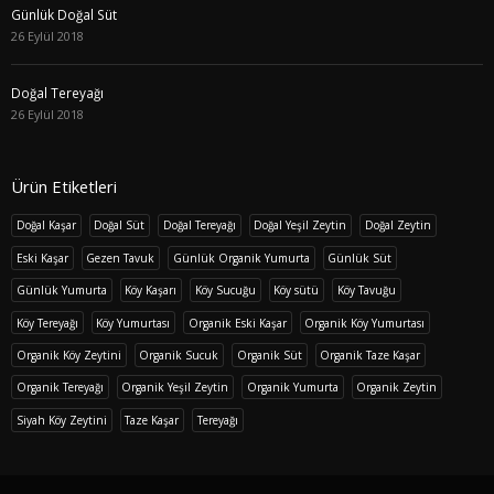
Günlük Doğal Süt
26 Eylül 2018
Doğal Tereyağı
26 Eylül 2018
Ürün Etiketleri
Doğal Kaşar
Doğal Süt
Doğal Tereyağı
Doğal Yeşil Zeytin
Doğal Zeytin
Eski Kaşar
Gezen Tavuk
Günlük Organik Yumurta
Günlük Süt
Günlük Yumurta
Köy Kaşarı
Köy Sucuğu
Köy sütü
Köy Tavuğu
Köy Tereyağı
Köy Yumurtası
Organik Eski Kaşar
Organik Köy Yumurtası
Organik Köy Zeytini
Organik Sucuk
Organik Süt
Organik Taze Kaşar
Organik Tereyağı
Organik Yeşil Zeytin
Organik Yumurta
Organik Zeytin
Siyah Köy Zeytini
Taze Kaşar
Tereyağı