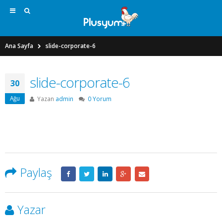
Ana Sayfa
slide-corporate-6
slide-corporate-6
30
Ağu
Yazan
admin
0 Yorum
Paylaş
Yazar