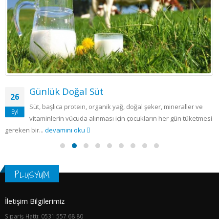
Günlük Doğal Süt
26
Süt, başlıca protein, organik yağ, doğal şeker, mineraller ve
Eyl
vitaminlerin vücuda alınması için çocukların her gün tüketmesi
gereken bir...
devamını oku
PLUSYUM
İletişim Bilgilerimiz
Sipariş Hattı: 0531 557 68 80