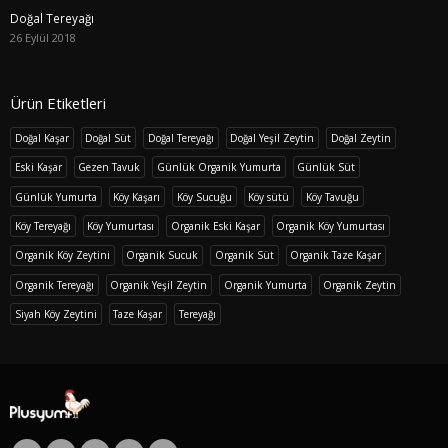
Doğal Tereyağı
26 Eylül 2018
Ürün Etiketleri
Doğal Kaşar
Doğal Süt
Doğal Tereyağı
Doğal Yeşil Zeytin
Doğal Zeytin
Eski Kaşar
Gezen Tavuk
Günlük Organik Yumurta
Günlük Süt
Günlük Yumurta
Köy Kaşarı
Köy Sucuğu
Köy sütü
Köy Tavuğu
Köy Tereyağı
Köy Yumurtası
Organik Eski Kaşar
Organik Köy Yumurtası
Organik Köy Zeytini
Organik Sucuk
Organik Süt
Organik Taze Kaşar
Organik Tereyağı
Organik Yeşil Zeytin
Organik Yumurta
Organik Zeytin
Siyah Köy Zeytini
Taze Kaşar
Tereyağı