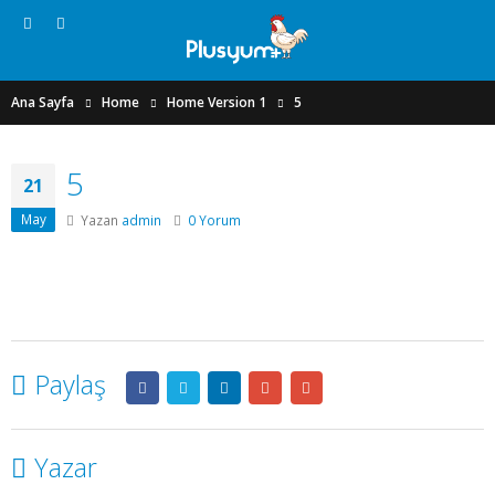
Ana Sayfa
Home
Home Version 1
5
5
21
May
Yazan
admin
0 Yorum
Paylaş
Yazar